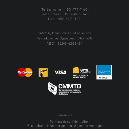
Téléphone : 450 477-1140
Sans frais : 1-866-477-1140
Fax : 450 477-1149
3452-A, boul. des Entreprises
Terrebonne (Québec) J6X 4J8
RBQ : 8296-4289-54
Plan du site
Politique de confidentialité
Propulsé et hébergé par Agence web jm