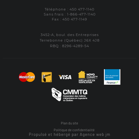
Téléphone : 450 477-1140
Sans frais : 1-866-477-1140
Fax : 450 477-1149
3452-A, boul. des Entreprises
Terrebonne (Québec) J6X 4J8
RBQ : 8296-4289-54
Plan du site
Politique de confidentialité
Propulsé et hébergé par Agence web jm