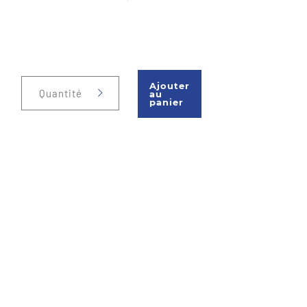
Ajouter
Quantité
au
panier
Téléphone : 450 477-1140
Sans frais : 1-866-477-1140
Fax : 450 477-1149