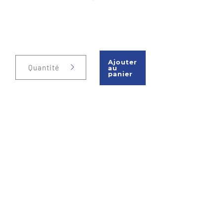
Ajouter
Quantité
au
panier
Téléphone : 450 477-1140
Sans frais : 1-866-477-1140
Fax : 450 477-1149